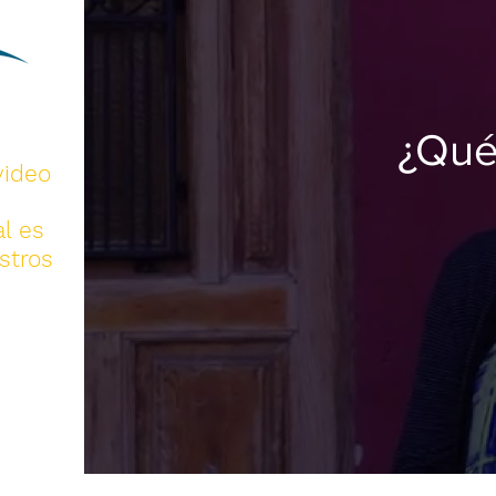
¿Que
video
l es
stros