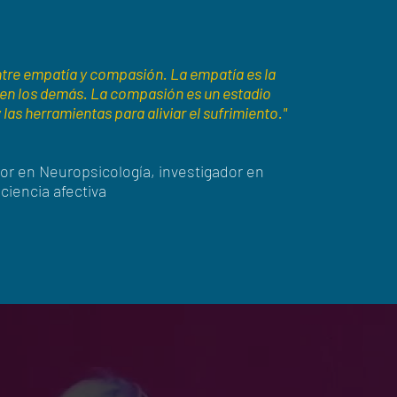
entre empatía y compasión. La empatía es la
nten los demás. La compasión es un estadio
las herramientas para aliviar el sufrimiento."
tor en Neuropsicología, investigador en
ciencia afectiva