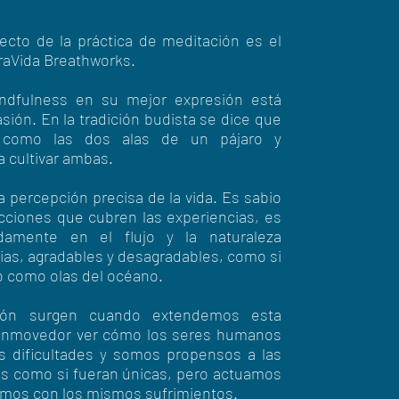
cto de la práctica de meditación es el
raVida Breathworks.
ndfulness en su mejor expresión está
ión. En la tradición budista se dice que
 como las dos alas de un pájaro y
 cultivar ambas.
a percepción precisa de la vida. Es sabio
eacciones que cubren las experiencias, es
damente en el flujo y la naturaleza
as, agradables y desagradables, como si
o como olas del océano.
ión surgen cuando extendemos esta
conmovedor ver cómo los seres humanos
 dificultades y somos propensos a las
s como si fueran únicas, pero actuamos
amos con los mismos sufrimientos.