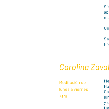
Si
ap
ma
Un
Sa
Pr
Carolina Zava
Me
Meditación de
Ha
lunes a viernes
Ca
7am
ju
y 
ta