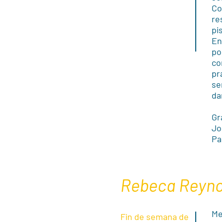
Co
re
pi
En
po
co
pr
se
da
Gr
Jo
Pa
Rebeca Reyn
Me
Fin de semana de