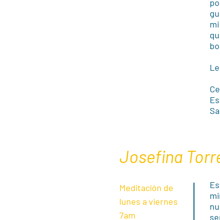
po
gu
mi
qu
bo
Le
Ce
Es
Sa
Josefina Torr
Es
Meditación de
mi
lunes a viernes
nu
7am
se