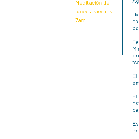
Ag
Meditación de
lunes a viernes
Di
7am
co
pe
Te
Mi
pr
"s
El
em
El
es
de
Es
ho