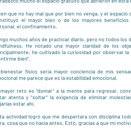
radezco mucho el espacio gratuito que abrieron en esta
cen que no hay mal que por bien no venga, y el espacio
nstituyó el mayor bien o de los mayores beneficios
rsonal, el confinamiento.
ngo muchos años de practicar diario, pero no todos los d
ndfulness. He notado una mayor claridad de los objet
incipalmente, he cultivado la curiosidad por observar l
entirme bien".
 bienestar físico sería mayor conciencia de mis sensa
ocional me parece que es la estabilidad emocional.
 mayor reto es "domar" a la mente para regresar, con
tar atenta y "soltar" la exigencia de eliminar molestia
jarlas estar ahí.
ta actividad logró que me despertara con disciplina tod
ra, cosa que no hacía antes. Esto, gracias a que mi motiv