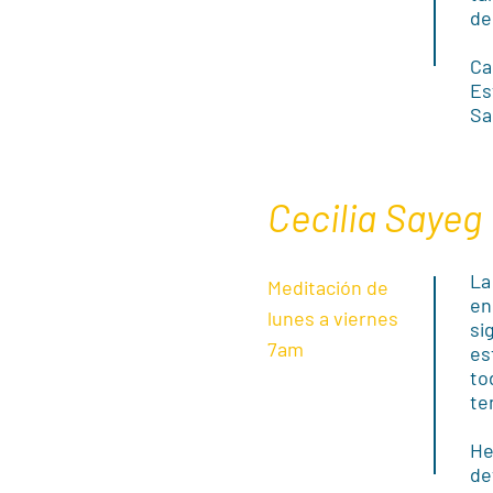
de
Ca
Es
Sa
Cecilia Sayeg
La
Meditación de
en
lunes a viernes
si
7am
es
to
te
He
de