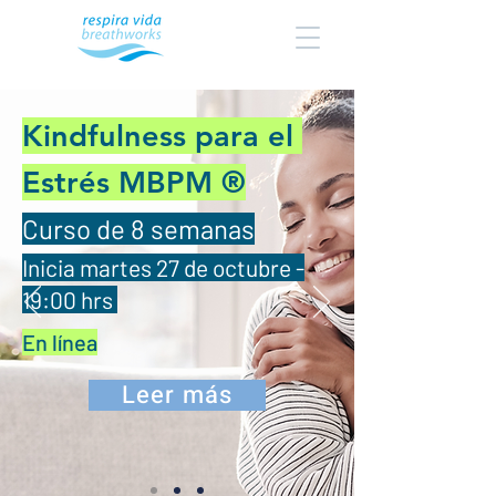
Kindfulness para el
Estrés MBPM
®
Curso de 8 semanas
Inicia martes 27 de octubre -
19:00 hrs
En línea
Leer más