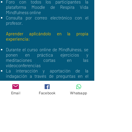
Foro con todos los participantes la
plataforma Moodle de Respira Vida
Mindfulness online
Consulta por correo electrónico con el
profesor.
Aprender aplicándolo en la propia
experiencia:
Durante el curso online de Mindfulness, se
ponen en práctica ejercicios y
meditaciones cortas en las
vídeoconferencias
La interacción y aportación de la
indagación a través de preguntas en el
grupo
Audios con instrucciones detalladas para
aprender y practicar las meditaciones,
Email
Facebook
Whatsapp
cuando no estás online.
Ejercicios breves semanales para ampliar
las habilidades recién adquiridas en el
contexto de la vida cotidiana
Aprender a través de la lectura:
(apuntes sobre mindfulness que se aportan a