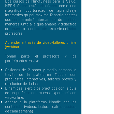
Los cursos de Mindfulness para la Salud,
MBPM Online están diseñados como una
magnífica oportunidad de aprendizaje
interactivo grupal (máximo 12 participantes)
que nos permitirá intercambiar de muchas
maneras junto a la guía amable y didáctica
de nuestro equipo de experimentados
profesores:
Aprender a través de video-talleres online
(webinar):
Toman parte el profesor/a y los
participantes en vivo.
Sesiones de 2 horas y media semanal a
través de la plataforma Moodle con
propuestas interactivas, talleres breves y
resolución de dudas
Dinámicas, ejercicios prácticos con la guía
de un profesor con mucha experiencia en
vivo-online.
Acceso a la plataforma Moodle con los
contenidos (videos, lecturas extras, audios,
de cada semana)