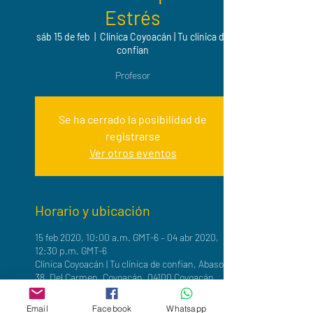
Estrés
sáb 15 de feb
  |  
Clínica Coyoacán | Tu clínica de
confian
Profesor
Se ha cerrado la posibilidad de
registrarse
Ver otros eventos
Horario y ubicación
15 feb 2020, 10:00 a.m. GMT-6 – 04 abr 2020,
12:30 p.m. GMT-6
Clínica Coyoacán | Tu clínica de confian, Abasolo
38, Del Carmen, Coyoacán, 04100 Coyoacán,
CDMX, México
Email
Facebook
Whatsapp