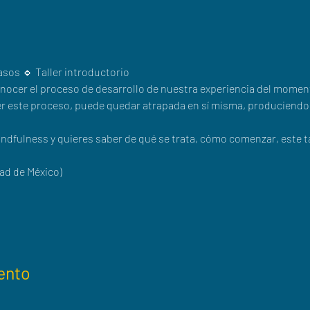
asos 🔹 Taller introductorio
cer el proceso de desarrollo de nuestra experiencia del momento
 este proceso, puede quedar atrapada en sí misma, produciendo u
dfulness y quieres saber de qué se trata, cómo comenzar, este tal
dad de México)
ento