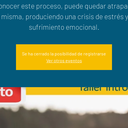
onocer este proceso, puede quedar atrapa
í misma, produciendo una crisis de estrés y
sufrimiento emocional.
Se ha cerrado la posibilidad de registrarse
Ver otros eventos