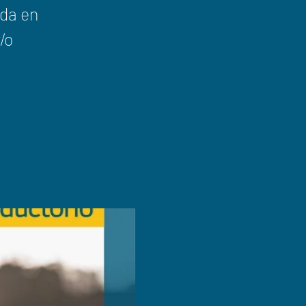
da en
/o