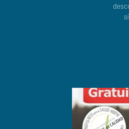
desc
s