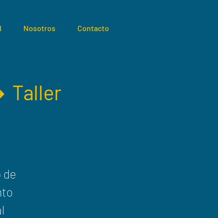
l
Nosotros
Contacto
 Taller
 de
nto
l