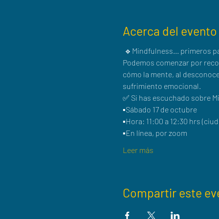
Acerca del evento
 🔹Mindfulness... primeros p
Podemos comenzar por recono
cómo la mente, al desconocer
sufrimiento emocional.
✅ Si has escuchado sobre Min
▪️Sábado 17 de octubre
▪️Hora: 11:00 a 12:30 hrs (ciu
▪️En línea, por zoom
Leer más
Compartir este ev