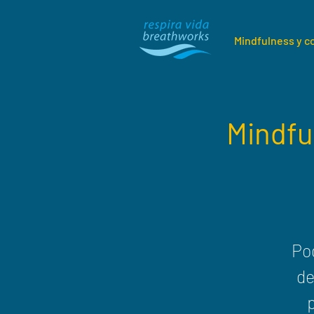
Mindfulness y 
Mindful
Po
de