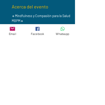
Acerca del evento
🔹
Mindfulness y Compasión para la Salud 
MBPM
🔹
¿Es posible que, en lugar de sumirnos en la 
desesperación y la depresión, respondamos 
Email
Facebook
Whatsapp
creativamente ante una dificultad o el dolor?
Durante 8 semanas aprenderás a desarrollar 
habilidades que te ayudarán a generar mayor 
resiliencia ante situaciones difíciles, desde una 
actitud de amabilidad y bondad hacia tí mismo, 
tu experiencia presente y hacia quienes te 
rodean.
* Inicia miércoles 19 de agosto 
* de 19:00 a 21:30 hrs 
* Durante 8 sesiones miércoles 
Leer más
Compartir este evento