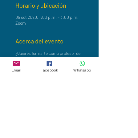
Horario y ubicación
05 oct 2020, 1:00 p.m. – 3:00 p.m.
Zoom
Acerca del evento
¿Quieres formarte como profesor de 
Mindfulness?
✅ Conoce sobre la formación como profesor de 
Email
Facebook
Whatsapp
Mindfulness y Compasión para la Salud MBPM.

 ✅ Con doble acreditación, por Breathworks 
Reino Unido y Respira Vida Breathworks 
España.

 ✅ 75% de la formación se hace en línea
▪️ Sesión gratuita

 ▪️ Lunes 5 de octubre

 ▪️ 13 horas (Ciudad de México)

 ▪️ transmisión en línea desde España
✅ 
Formulario de registro
https://youtu.be/5Y3RwVhCo9Y