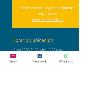
Se ha cerrado la posibilidad de
registrarse
Ver otros eventos
Horario y ubicación
10 oct 2020, 11:00 a.m. – 1:00 p.m.
Zoom
Email
Facebook
Whatsapp
Acerca del evento
Estamos por iniciar:
✅ Formación internacional como Profesor de 
Mindfulness y Compasión para la Salud MPBM 
✅
▪️Sesión informativa gratuita 
▪️Sábado 10 de octubre 11 hrs 
▪️Registro: 