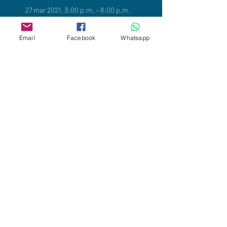
27 mar 2021, 3:00 p.m. – 8:00 p.m.
Zoom
Email
Facebook
Whatsapp
Acerca del evento
Tarde de Práctica Intensiva
▪️ Sábado 27 de Marzo 2021 
▪️ de 15:00 a 20:00 hrs 
▪️ Vía Zoom 
▪️ Inscripción previa 
▪️ Dirige: 
Medhavin Velasco, Profesor Senior.
Leer más
Compartir este evento