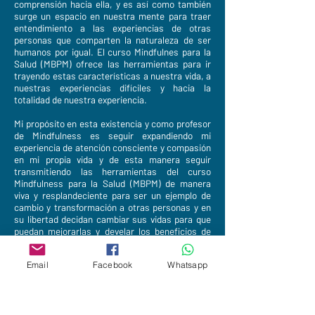
comprensión hacia ella, y es así como también
surge un espacio en nuestra mente para traer
entendimiento a las experiencias de otras
personas que comparten la naturaleza de ser
humanos por igual. El curso Mindfulnes para la
Salud (MBPM) ofrece las herramientas para ir
trayendo estas características a nuestra vida, a
nuestras experiencias difíciles y hacia la
totalidad de nuestra experiencia.
Mi propósito en esta existencia y como profesor
de Mindfulness es seguir expandiendo mi
experiencia de atención consciente y compasión
en mi propia vida y de esta manera seguir
transmitiendo las herramientas del curso
Mindfulness para la Salud (MBPM) de manera
viva y resplandeciente para ser un ejemplo de
cambio y transformación a otras personas y en
su libertad decidan cambiar sus vidas para que
puedan mejorarlas y develar los beneficios de
Mindfulness y su propio potencial de
transformación hacia si mismas y los demás y al
Email
Facebook
Whatsapp
hacer esto podamos contribuir a la evolución de
consciencia de esta humanidad hacia el amor, la
unidad y la paz que es mas relevante que nunca
en estos días.