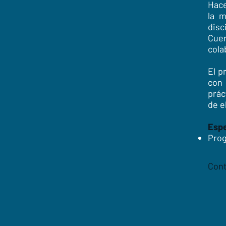
Hace
la m
dis
Cue
cola
El p
con 
prác
de e
Espe
Pro
Cont