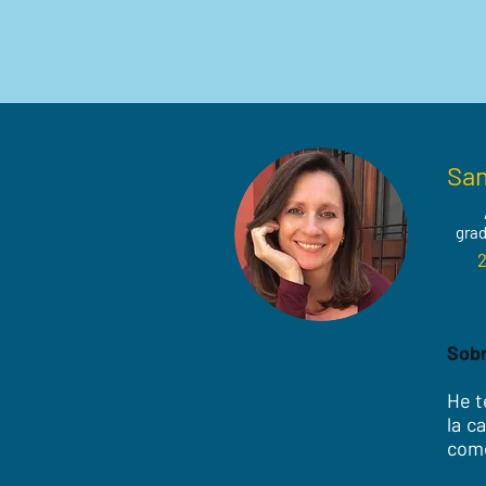
San
grad
Sobr
He t
la c
como