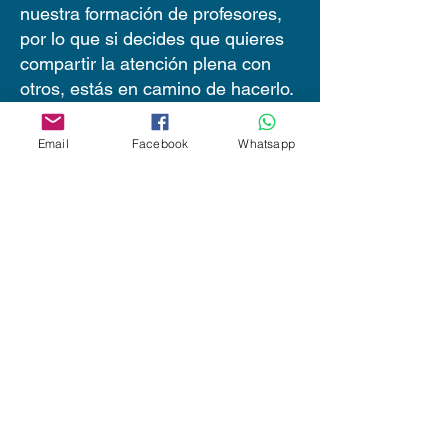
nuestra formación de profesores,
por lo que si decides que quieres
compartir la atención plena con
otros, estás en camino de hacerlo.
PRE-REQUISITO
Email
Facebook
Whatsapp
Profundizar Mindfulness tiene un
requisito previo: pedimos tener una
práctica de meditación
establecida, o que haya asistido
previamente a un curso de
RespiraVida Breathworks de 8
semanas (por ejemplo,
Mindfulness para la salud o el
estrés ).