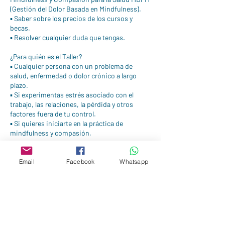
(Gestión del Dolor Basada en Mindfulness).
▪️ Saber sobre los precios de los cursos y
becas.
▪️ Resolver cualquier duda que tengas.
¿Para quién es el Taller?
▪️ Cualquier persona con un problema de
salud, enfermedad o dolor crónico a largo
plazo.
▪️ Si experimentas estrés asociado con el
trabajo, las relaciones, la pérdida y otros
factores fuera de tu control.
▪️ Si quieres iniciarte en la práctica de
mindfulness y compasión.
Dirige:
Medhavin Velasco, Teacher Trainer Senior,
Email
Facebook
Whatsapp
mentor de respiraVida breathWorks
Inscríbete por este medio o por correo:
info@respiravida.mx o WhatsApp +52 55 7852
5258