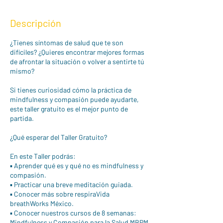
n
a
Descripción
l
i
¿Tienes síntomas de salud que te son
z
difíciles? ¿Quieres encontrar mejores formas
a
de afrontar la situación o volver a sentirte tú
d
mismo?
o
Si tienes curiosidad cómo la práctica de
mindfulness y compasión puede ayudarte,
este taller gratuito es el mejor punto de
partida.
¿Qué esperar del Taller Gratuito?
En este Taller podrás:
▪️ Aprender qué es y qué no es mindfulness y
compasión.
▪️ Practicar una breve meditación guiada.
▪️ Conocer más sobre respiraVida
breathWorks México.
▪️ Conocer nuestros cursos de 8 semanas:
Mindfulness y Compasión para la Salud MBPM