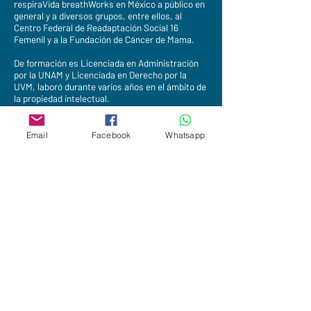
respiraVida breathWorks en México a público en
general y a diversos grupos, entre ellos, al
Centro Federal de Readaptación Social 16
Femenil y a la Fundación de Cáncer de Mama.
De formación es Licenciada en Administración
por la UNAM y Licenciada en Derecho por la
UVM, laboró durante varios años en el ámbito de
la propiedad intelectual.
Especialidad:
Email
Facebook
Whatsapp
Programa:
Mindfulness para el estrés- MBPM
Programa:
Mindfulness para la salud- MBPM
Contacto:
amf2405@gmail.com