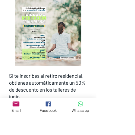
Si te inscribes al retiro residencial,
obtienes automáticamente un 50%
de descuento en los talleres de
junio.
Nota: Si te inscribes primero a los
Email
Facebook
Whatsapp
talleres a precio regular y después
decides sumarte al retiro,
tomaremos a cuenta para tu retiro