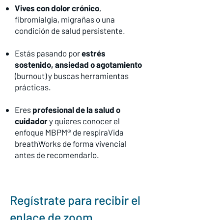
Vives con
dolor crónico
,
fibromialgia, migrañas o una
condición de salud persistente.
Estás pasando por
estrés
sostenido
, ansiedad o agotamiento
(burnout) y buscas herramientas
prácticas.
Eres
profesional de la salud
o
cuidador
y quieres conocer el
enfoque MBPM® de
respiraVida
breathWorks
de forma vivencial
antes de recomendarlo.
Regístrate para recibir el
enlace de zoom